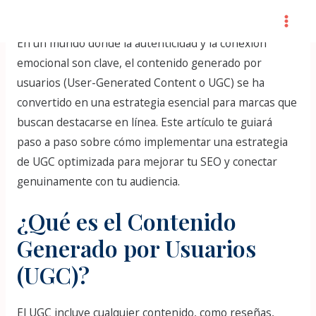
Skip
Post
Mai
to
navigation
Men
En un mundo donde la autenticidad y la conexión
content
emocional son clave, el contenido generado por
usuarios (User-Generated Content o UGC) se ha
convertido en una estrategia esencial para marcas que
buscan destacarse en línea. Este artículo te guiará
paso a paso sobre cómo implementar una estrategia
de UGC optimizada para mejorar tu SEO y conectar
genuinamente con tu audiencia.
¿Qué es el Contenido
Generado por Usuarios
(UGC)?
El UGC incluye cualquier contenido, como reseñas,