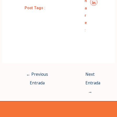
h
Post Tags :
a
r
e
:
←
Previous
Next
Entrada
Entrada
→