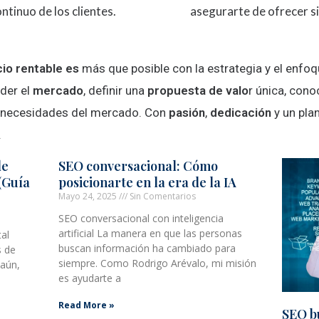
inuo de los clientes​​.
asegurarte de ofrecer sie
io rentable es
más que posible con la estrategia y el enfoq
nder el
mercado
, definir una
propuesta de valo
r única, cono
s necesidades del mercado. Con
pasión
,
dedicación
y un pla
.
de
SEO conversacional: Cómo
(Guía
posicionarte en la era de la IA
Mayo 24, 2025
Sin Comentarios
SEO conversacional con inteligencia
artificial La manera en que las personas
tal
buscan información ha cambiado para
s de
siempre. Como Rodrigo Arévalo, mi misión
 aún,
es ayudarte a
Read More »
SEO b