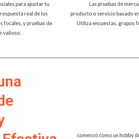
ciales para ajustar tu
Las pruebas de mercad
respuesta real de los
producto o servicio basado en 
os focales, y pruebas de
Utiliza encuestas, grupos f
valioso​​.
 una
de
y
comenzó como un hobby de 