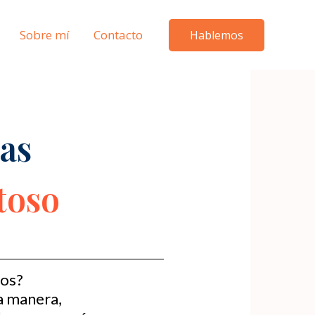
Sobre mí
Contacto
Hablemos
as
toso
sos?
a manera,