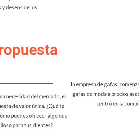
s y deseos de los
Propuesta
la empresa de gafas, comenzó
gafas de moda a precios aseq
una necesidad del mercado, el
centró en la combin
uesta de valor única. ¿Qué te
Cómo puedes ofrecer algo que
ioso para tus clientes?​​.