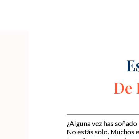
Skip
to
content
Post
navigation
E
De 
¿Alguna vez has soñado 
No estás solo. Muchos 