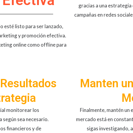
Efectiva
gracias a una estrategia
campañas en redes sociales
o esté listo para ser lanzado,
rketing y promoción efectiva​​.
eting online como offline para
 Resultados
Manten un
trategia
Me
ial monitorear los
Finalmente, mantén un e
ia según sea necesario.
mercado está en constante
dos financieros y de
sigas investigando,