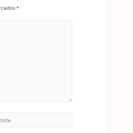
arcados
*
ite