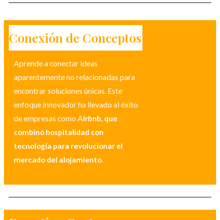
Conexión de Conceptos
Aprende a conectar ideas
aparentemente no relacionadas para
encontrar soluciones únicas. Este
enfoque innovador ha llevado al éxito
de empresas como A
irbnb, que
combinó hospitalidad con
tecnología para revolucionar el
mercado del alojamiento
.