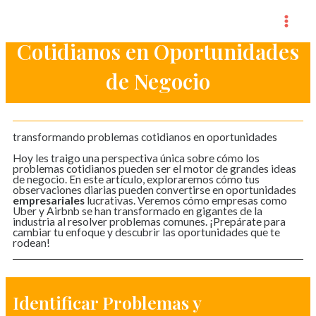
Skip
Mai
Transformando Problemas
to
Men
Cotidianos en Oportunidades
content
de Negocio
transformando problemas cotidianos en oportunidades
Hoy les traigo una perspectiva única sobre cómo los
problemas cotidianos pueden ser el motor de grandes ideas
de negocio. En este artículo, exploraremos cómo tus
observaciones diarias pueden convertirse en oportunidades
empresariales
lucrativas. Veremos cómo empresas como
Uber y Airbnb se han transformado en gigantes de la
industria al resolver problemas comunes. ¡Prepárate para
cambiar tu enfoque y descubrir las oportunidades que te
rodean!
Identificar Problemas y